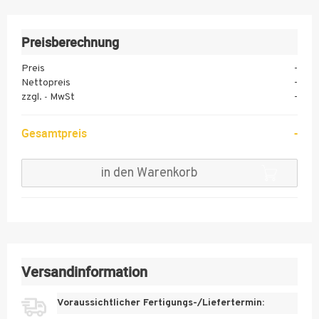
300
350
Preisberechnung
400
Preis
-
Nettopreis
-
450
zzgl.
MwSt
-
-
500
Gesamtpreis
-
600
700
in den Warenkorb
800
900
1000
1100
Versandinformation
1200
Voraussichtlicher Fertigungs-/Liefertermin:
1300