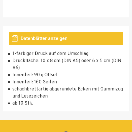
-
1400
1500
1600
Datenblätter anzeigen
1700
Umschlag DIN A5 oder DIN A6 in grauem Filz
1800
1-farbiger Druck auf dem Umschlag
Druckfläche: 10 x 8 cm (DIN A5) oder 6 x 5 cm (DIN
1900
A6)
2000
Innenteil: 90 g Offset
Innenteil: 160 Seiten
schachbrettartig abgerundete Ecken mit Gummizug
und Lesezeichen
ab 10 Stk.