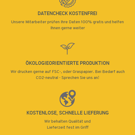
95
DATENCHECK KOSTENFREI
100
Unsere Mitarbeiter prüfen Ihre Daten 100% gratis und helfen
Ihnen gerne weiter
150
200
250
ÖKOLOGIEORIENTIERTE PRODUKTION
300
Wir drucken gerne auf FSC-, oder Graspapier. Bei Bedarf auch
400
CO2-neutral - Sprechen Sie uns an!
500
750
1000
KOSTENLOSE, SCHNELLE LIEFERUNG
1500
Wir behalten Qualität und
Lieferzeit fest im Griff
2000