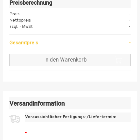
Preisberechnung
80 g
80 g
Neonpapier
10
Neonpapier
Preis
-
orange
pink Ökopapier
Ökopapier
Nettopreis
-
11
Premium
Premium
zzgl.
MwSt
-
-
12
Gesamtpreis
-
13
14
in den Warenkorb
15
16
17
18
Versandinformation
19
Voraussichtlicher Fertigungs-/Liefertermin:
20
-
25