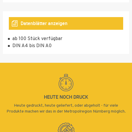
30
35
Datenblätter anzeigen
40
Neonfarben: gelb, grün, magenta, orange
45
ab 100 Stück verfügbar
DIN A4 bis DIN A0
50
55
60
65
70
HEUTE NOCH DRUCK
75
Heute gedruckt, heute geliefert, oder abgeholt - für viele
80
Produkte machen wir das in der Metropolregion Nürnberg möglich.
85
90