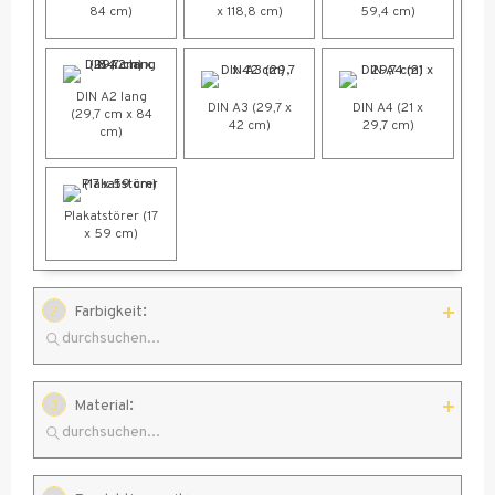
84 cm)
x 118,8 cm)
59,4 cm)
DIN A2 lang
DIN A3 (29,7 x
DIN A4 (21 x
(29,7 cm x 84
42 cm)
29,7 cm)
cm)
Plakatstörer (17
x 59 cm)
:
2
Farbigkeit
:
3
Material
einseitiger
4/0-farbig
Druck 1/0-
farbig