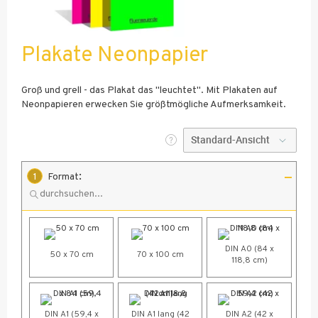
Plakate Neonpapier
Groß und grell - das Plakat das "leuchtet". Mit Plakaten auf
Neonpapieren erwecken Sie größtmögliche Aufmerksamkeit.
:
1
Format
DIN A0 (84 x
50 x 70 cm
70 x 100 cm
118,8 cm)
DIN A1 (59,4 x
DIN A1 lang (42
DIN A2 (42 x