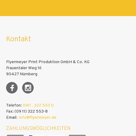
3000
4000
5000
Kontakt
6000
7000
10000
Flyermeyer Print Produktion GmbH & Co. KG
Frauentaler Weg 16
15000
90427 Nürnberg
20000
25000
30000
Telefon:
0911 . 322 553 0
Fax: (09 11) 322 553-8
35000
Email:
info@flyermeyer.de
40000
ZAHLUNGSMÖGLICHKEITEN