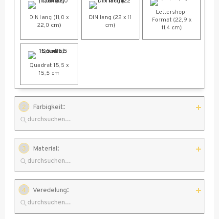
Lettershop-
DIN lang (11,0 x
DIN lang (22 x 11
Format (22,9 x
22,0 cm)
cm)
11,4 cm)
Quadrat 15,5 x
15,5 cm
:
2
Farbigkeit
:
3
Material
1/1-farbig,
graues
1/0-farbig,
1/1-farbig,
:
4
Veredelung
Zahlenmeer
weiße
graue
75 g Offset
80 g
75 g Offset
Vollfläche
Vollfläche
weiß Öko
Naturpapier
weiß
Premium weiß
creme