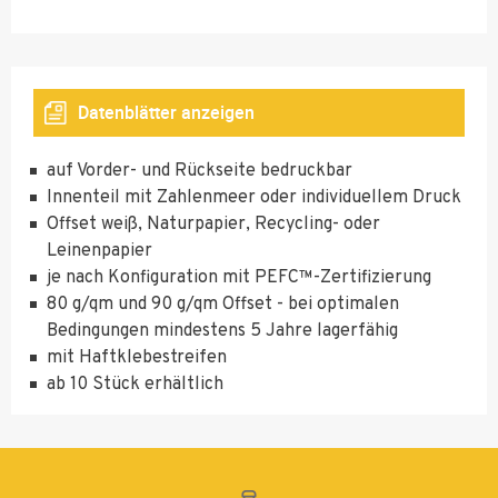
10000
Kraftpapier
300 g Gmund
300 g Gmund
Ökopapier
Braun
Hellgrau
Premium
12500
15000
Datenblätter anzeigen
17500
DIN C6, DIN C5, DIN C4, DIN lang oder quadratisch
20000
auf Vorder- und Rückseite bedruckbar
300 g Gmund
300 g Gmund
300 g Gmund
Innenteil mit Zahlenmeer oder individuellem Druck
25000
Marine
Pastellgrün
Rot
Offset weiß, Naturpapier, Recycling- oder
30000
Leinenpapier
je nach Konfiguration mit PEFC™-Zertifizierung
35000
80 g/qm und 90 g/qm Offset - bei optimalen
40000
Bedingungen mindestens 5 Jahre lagerfähig
mit Haftklebestreifen
45000
300 g Gmund
310 g Gmund
310 g Gmund
ab 10 Stück erhältlich
Schwarz
Grau metallic
Weiß metallic
50000
55000
350 g Offset
60000
weiß