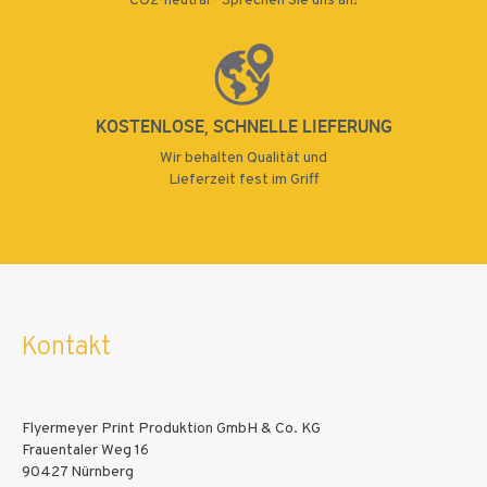
CO2-neutral - Sprechen Sie uns an!
125000
130000
135000
140000
KOSTENLOSE, SCHNELLE LIEFERUNG
Wir behalten Qualität und
145000
Lieferzeit fest im Griff
150000
155000
160000
165000
Kontakt
170000
175000
Flyermeyer Print Produktion GmbH & Co. KG
180000
Frauentaler Weg 16
90427 Nürnberg
185000