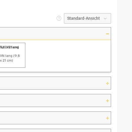
DIN lang (9,8
x 21 cm)
g Recycling-
Karton
kopapier