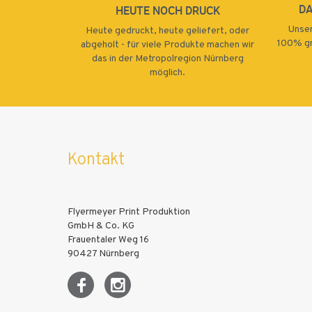
D
HEUTE NOCH DRUCK
20000
Unser
Heute gedruckt, heute geliefert, oder
25000
100% gr
abgeholt - für viele Produkte machen wir
das in der Metropolregion Nürnberg
30000
möglich.
35000
40000
45000
Kontakt
50000
Flyermeyer Print Produktion
GmbH & Co. KG
Frauentaler Weg 16
90427 Nürnberg