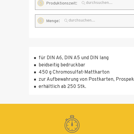
Karton
:
matt
5
Produktionszeit
beidseitiger
Dispersionslack
matt
:
6
Menge
Standard
75
100
250
für DIN A6, DIN A5 und DIN lang
beidseitig bedruckbar
500
450 g Chromosulfat-Mattkarton
1000
zur Aufbewahrung von Postkarten, Prospek
erhältlich ab 250 Stk.
2500
5000
7500
10000
15000