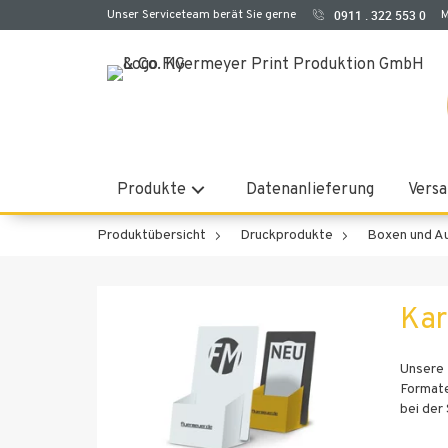
Unser Serviceteam berät Sie gerne
0911 . 322 553 0
M
Produkte
Datenanlieferung
Versa
Produktübersicht
Druckprodukte
Boxen und Au
Kar
Unsere 
Formate
bei der