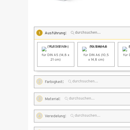
:
1
Ausführung
für DIN A5 (14,8 x
für DIN A6 (10,5
für 
21 cm)
x 14,8 cm)
:
2
Farbigkeit
:
3
Material
beidseitiger
Druck 4/4-farbig
:
4
Veredelung
450 
450 g Chromo-
450 g Recycling-
Sulfatkarton
Ö