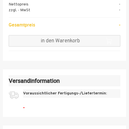
Nettopreis
-
11
zzgl.
MwSt
-
-
12
Gesamtpreis
-
13
14
in den Warenkorb
15
30
50
100
Versandinformation
200
Voraussichtlicher Fertigungs-/Liefertermin:
300
-
400
500