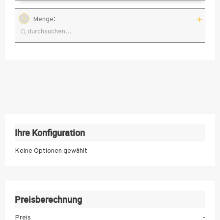
:
2
Menge
1
2
3
4
5
Ihre Konfiguration
6
Keine Optionen gewählt
7
8
9
Preisberechnung
10
Preis
-