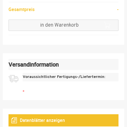
Gesamtpreis
-
13
14
in den Warenkorb
15
20
30
50
Versandinformation
75
Voraussichtlicher Fertigungs-/Liefertermin:
100
-
Datenblätter anzeigen