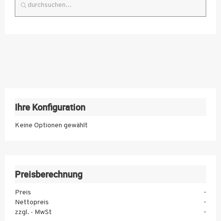
Standard
Express
1
2
3
4
5
Ihre Konfiguration
6
Keine Optionen gewählt
7
8
9
Preisberechnung
10
Preis
-
Nettopreis
-
11
zzgl.
MwSt
-
-
12