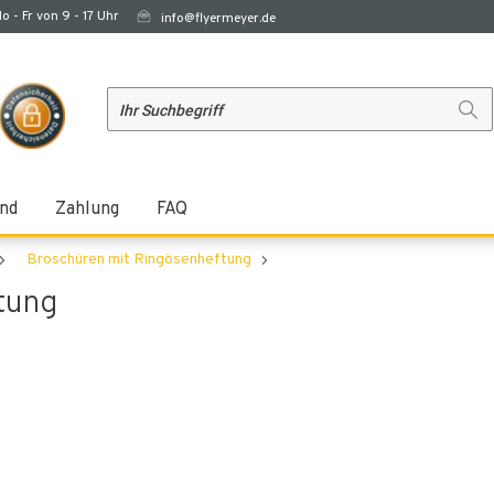
o - Fr von 9 - 17 Uhr
info@flyermeyer.de
nd
Zahlung
FAQ
Broschüren mit Ringösenheftung
tung