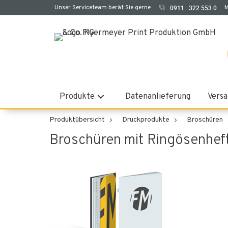
Unser Serviceteam berät Sie gerne
0911 . 322 553 0
M
Produkte
Datenanlieferung
Versa
Produktübersicht
Druckprodukte
Broschüren
Broschüren mit Ringösenhef