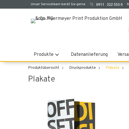
Unser Serviceteam berät Sie gerne
0911 . 322 553 0
M
Produkte
Datenanlieferung
Versa
Produktübersicht
Druckprodukte
Plakate
Plakate