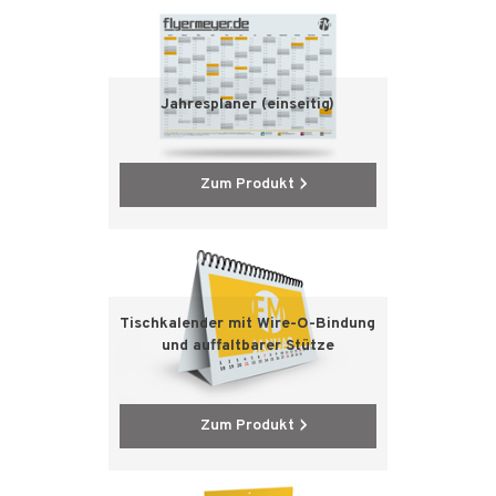
Jahresplaner (einseitig)
Zum Produkt
Tischkalender mit Wire-O-Bindung
und auffaltbarer Stütze
Zum Produkt