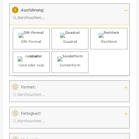
:
1
Ausführung
DIN-Format
Quadrat
Rechteck
rund oder oval
Sonderform
:
2
Format
:
3
Farbigkeit
Baum 14 x 16,8
13 x 15 cm
13,8 x 29,7 cm
cm