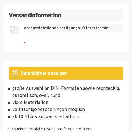
35000
115 g
120 g Offset
weiß Öko
Bilderdruck
weiß
Premium weiß
matt Öko
40000
Versandinformation
Premium weiß
45000
Voraussichtlicher Fertigungs-/Liefertermin:
50000
-
55000
130 g
60000
130 g
Bilderdruck
130 g
Bilderdruck
glänzend Öko
Bilderdruck
glänzend
65000
Premium weiß
glänzend
Budget
Datenblätter anzeigen
70000
plano
75000
große Auswahl an DIN-Formaten sowie rechteckig,
quadratisch, oval, rund
80000
viele Materialien
130 g
130 g
85000
Bilderdruck
vollflächige Veredelungen möglich
Bilderdruck
130 g
matt Öko
matt
ab 10 Stück aufwärts erhältlich
90000
Bilderdruck
Premium weiß
matt Budget
95000
Sie suchen gefalzte Flyer? Die finden Sie in der