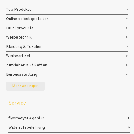
Top Produkte
Online selbst gestalten
350 g Offset
400 g
350 g Offset
weiß Öko
Bilderdruck
weiß
Druckprodukte
Premium weiß
matt
Werbetechnik
Kleidung & Textilien
400 g
500 g
Werbeartikel
Bilderdruck
400 g Offset
Bilderdruck
matt Öko
weiß
matt
Aufkleber & Etiketten
Premium weiß
Büroausstattung
Messe- und Eventmaterialien
Mehr anzeigen
500 g
Service
Bilderdruck
matt Ökopapier
500 g Offset
500 g Offset
Premium
weiß Öko
weiß
Premium weiß
flyermeyer Agentur
Widerrufsbelehrung