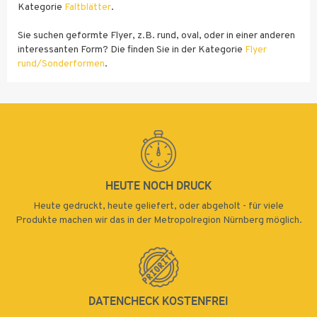
Kategorie
Faltblätter
.
100000
Sie suchen geformte Flyer, z.B. rund, oval, oder in einer anderen
110000
interessanten Form? Die finden Sie in der Kategorie
Flyer
rund/Sonderformen
.
120000
170 g
130 g Recycling
Bilderdruck
130 g Recycling
Bilderdruckpapier
glänzend
130000
Bilderdruckpapier
matt Ökopapier
matt
Premium
140000
150000
160000
HEUTE NOCH DRUCK
170000
170 g
170 g
Heute gedruckt, heute geliefert, oder abgeholt - für viele
Bilderdruck
170 g
Bilderdruck
glänzend Öko
Produkte machen wir das in der Metropolregion Nürnberg möglich.
180000
Bilderdruck
matt
Premium weiß
glänzend
Budget
190000
200000
210000
DATENCHECK KOSTENFREI