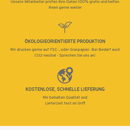
170 g
Unsere Mitarbeiter prüfen Ihre Daten 100% gratis und helfen
220000
Bilderdruck
Ihnen gerne weiter
190 g Offset
170 g
matt Öko
weiß
230000
Bilderdruck
Premium weiß
matt Budget
240000
250000
ÖKOLOGIEORIENTIERTE PRODUKTION
300000
Wir drucken gerne auf FSC-, oder Graspapier. Bei Bedarf auch
350000
CO2-neutral - Sprechen Sie uns an!
190 g Offset
250 g
250 g
weiß Öko
Bilderdruck
400000
Bilderdruck
Premium weiß
glänzend
glänzend
Budget
450000
500000
KOSTENLOSE, SCHNELLE LIEFERUNG
Wir behalten Qualität und
Lieferzeit fest im Griff
250 g
250 g
Bilderdruck
Bilderdruck
glänzend Öko
250 g
matt
Premium weiß
Bilderdruck
matt Budget