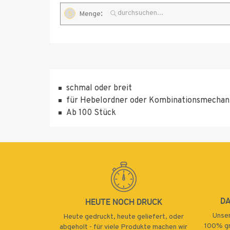
:
5
Menge
Standard
Express
100
250
1000
schmal oder breit
2500
für Hebelordner oder Kombinationsmechan
5000
Ab 100 Stück
10000
D
HEUTE NOCH DRUCK
Unser
Heute gedruckt, heute geliefert, oder
100% gr
abgeholt - für viele Produkte machen wir