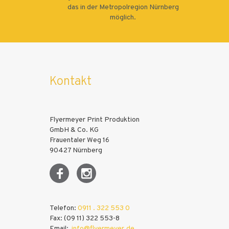
das in der Metropolregion Nürnberg
möglich.
Kontakt
Flyermeyer Print Produktion
GmbH & Co. KG
Frauentaler Weg 16
90427 Nürnberg
Telefon:
0911 . 322 553 0
Fax: (09 11) 322 553-8
Email:
info@flyermeyer.de