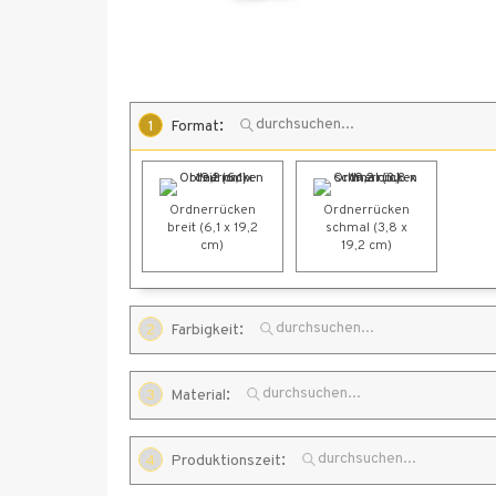
:
1
Format
Ordnerrücken
Ordnerrücken
breit (6,1 x 19,2
schmal (3,8 x
cm)
19,2 cm)
:
2
Farbigkeit
:
3
Material
4/0-farbig
:
4
Produktionszeit
90 g Haftpapier
weiß